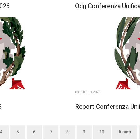
2026
Odg Conferenza Unifica
08 LUGLIO 2026
6
Report Conferenza Unif
4
5
6
7
8
9
10
Avanti