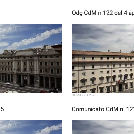
Odg CdM n.122 del 4 ap
31 MARZO 2025
25
Comunicato CdM n. 121