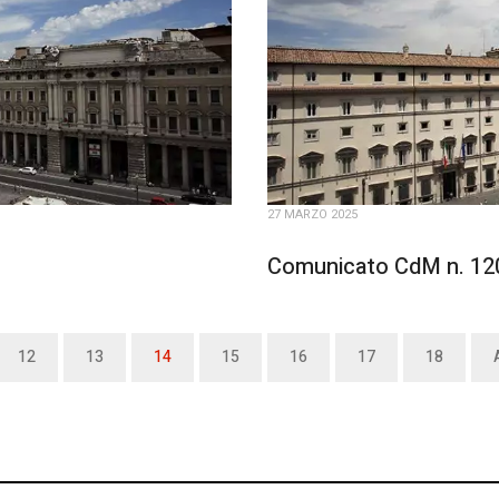
27 MARZO 2025
Comunicato CdM n. 120
12
13
14
15
16
17
18