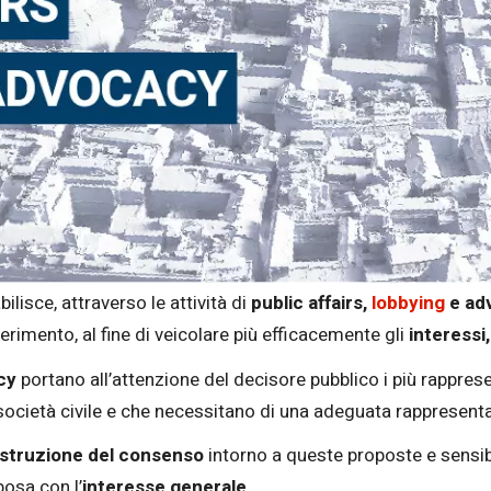
bilisce, a
ttraverso le attività di
public affairs,
lobbying
e ad
riferimento, al fine di veicolare più efficacemente gli
interessi
cy
portano all’attenzione del decisore pubblico i più rappres
 società civile e che necessitano di una adeguata rappresenta
struzione del consenso
intorno a queste proposte e sensib
posa con l’
interesse generale
.