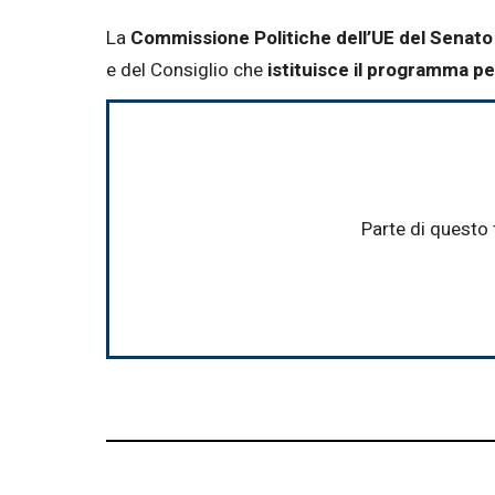
Email
La
Commissione Politiche dell’UE del Senato
e del Consiglio che
istituisce il programma pe
Parte di questo 