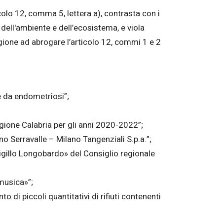
colo 12, comma 5, lettera a), contrasta con i
 dell'ambiente e dell’ecosistema, e viola
gione ad abrogare l’articolo 12, commi 1 e 2
e da endometriosi”;
egione Calabria per gli anni 2020-2022”;
o Serravalle – Milano Tangenziali S.p.a.”;
Sigillo Longobardo» del Consiglio regionale
musica»”;
 di piccoli quantitativi di rifiuti contenenti