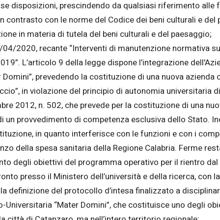
e disposizioni, prescindendo da qualsiasi riferimento alle fo
 contrasto con le norme del Codice dei beni culturali e del p
one in materia di tutela del beni culturali e del paesaggio;
30/04/2020, recante “Interventi di manutenzione normativa s
”. L’articolo 9 della legge dispone l’integrazione dell'Azi
er Domini”, prevedendo la costituzione di una nuova aziend
cio”, in violazione del principio di autonomia universitaria di
mbre 2012, n. 502, che prevede per la costituzione di una nu
 un provvedimento di competenza esclusiva dello Stato. Inol
ituzione, in quanto interferisce con le funzioni e con i co
anzo della spesa sanitaria della Regione Calabria. Ferme rest
nto degli obiettivi del programma operativo per il rientro da
nto presso il Ministero dell’università e della ricerca, con la
er la definizione del protocollo d’intesa finalizzato a discipli
Universitaria “Mater Domini”, che costituisce uno degli obiett
la città di Catanzaro, ma nell’intero territorio regionale;