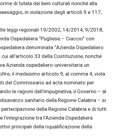
rme di tutela dei beni culturali nonché alla
aesaggio, in violazione degli articoli 9 e 117,
ulle leggi regionali 19/2002, 14/2014, 9/2018,
enda Ospedaliera “Pugliese – Ciaccio” con
a ospedaliera denominata “Azienda Ospedaliero
 cui all’articolo 33 della Costituzione, nonché
ova Azienda ospedaliero-universitaria un
tre, il medesimo articolo 9, al comma 4, viola
mpiti del Commissario ad acta nominato per
ando le ragioni dell’impugnativa, il Governo – al
l disavanzo sanitario della Regione Calabria – si
 partecipazione della Regione Calabria e di tutti
nare l’integrazione tra l’Azienda Ospedaliera
ivi principali della riqualificazione della