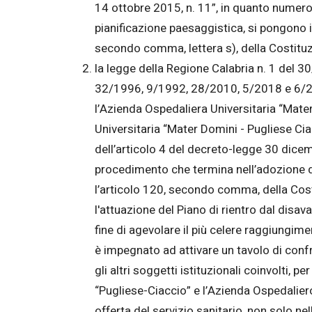
14 ottobre 2015, n. 11”, in quanto numeros
pianificazione paesaggistica, si pongono in
secondo comma, lettera s), della Costituzi
la legge della Regione Calabria n. 1 del 
32/1996, 9/1992, 28/2010, 5/2018 e 6/2019
l’Azienda Ospedaliera Universitaria “Mat
Universitaria “Mater Domini - Pugliese Ciac
dell’articolo 4 del decreto-legge 30 dice
procedimento che termina nell’adozione di
l’articolo 120, secondo comma, della Cost
l'attuazione del Piano di rientro dal disav
fine di agevolare il più celere raggiungime
è impegnato ad attivare un tavolo di confro
gli altri soggetti istituzionali coinvolti, p
“Pugliese-Ciaccio” e l’Azienda Ospedaliero-
offerta del servizio sanitario, non solo nel