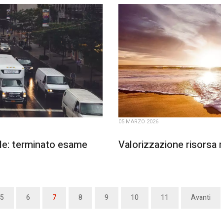
05 MARZO 2026
ole: terminato esame
Valorizzazione risorsa 
5
6
7
8
9
10
11
Avanti