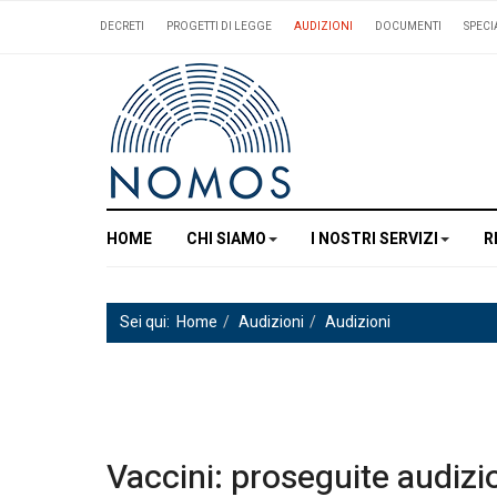
DECRETI
PROGETTI DI LEGGE
AUDIZIONI
DOCUMENTI
SPECI
HOME
CHI SIAMO
I NOSTRI SERVIZI
R
Sei qui:
Home
Audizioni
Audizioni
Vaccini: proseguite audizi