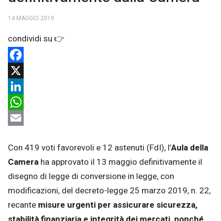
14 MAGGIO 2019
Facebook
X
LinkedIn
WhatsApp
Email
Con 419 voti favorevoli e 12 astenuti (FdI), l’
Aula
della
Camera
ha approvato il 13 maggio definitivamente il
disegno di legge di conversione in legge, con
modificazioni, del decreto-legge 25 marzo 2019, n. 22,
recante
misure urgenti per assicurare sicurezza,
stabilità finanziaria e integrità dei mercati, nonché