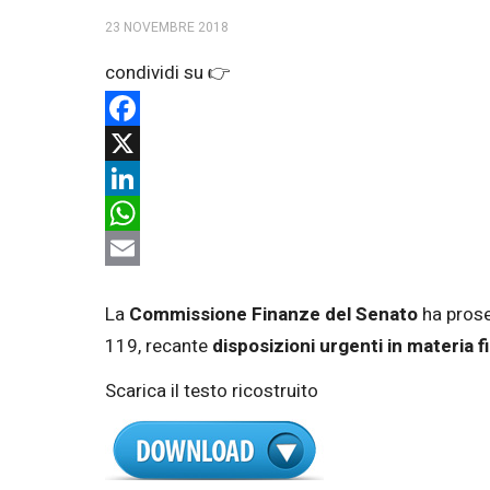
23 NOVEMBRE 2018
Facebook
X
LinkedIn
WhatsApp
Email
La
Commissione Finanze del Senato
ha prose
119, recante
disposizioni urgenti in materia f
Scarica il testo ricostruito