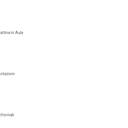
attina in Aula
votazioni
informali