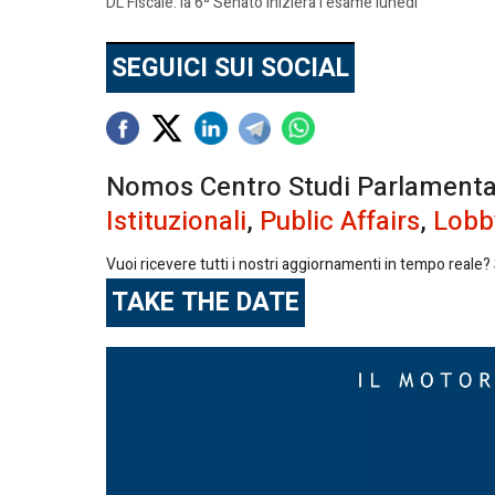
DL Fiscale: la 6ª Senato inizierà l'esame lunedì
SEGUICI SUI SOCIAL
Nomos Centro Studi Parlamentari 
Istituzionali
,
Public Affairs
,
Lobb
Vuoi ricevere tutti i nostri aggiornamenti in tempo reale? S
TAKE THE DATE