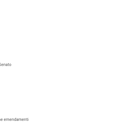
 Senato
rmine emendamenti