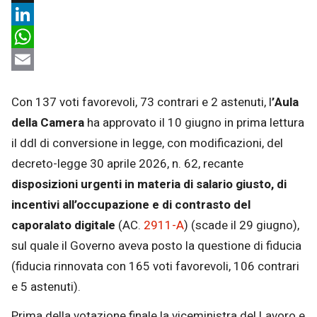
X
LinkedIn
WhatsApp
Email
Con 137 voti favorevoli, 73 contrari e 2 astenuti, l
’Aula
della Camera
ha approvato il 10 giugno in prima lettura
il ddl di conversione in legge, con modificazioni, del
decreto-legge 30 aprile 2026, n. 62, recante
disposizioni urgenti in materia di salario giusto, di
incentivi all’occupazione e di contrasto del
caporalato digitale
(AC.
2911-A
) (scade il 29 giugno),
sul quale il Governo aveva posto la questione di fiducia
(fiducia rinnovata con 165 voti favorevoli, 106 contrari
e 5 astenuti).
Prima della votazione finale la viceministra del Lavoro e