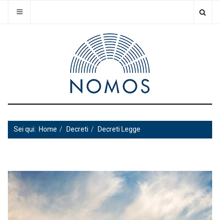
Sei qui:
Home
Decreti
Decreti Legge