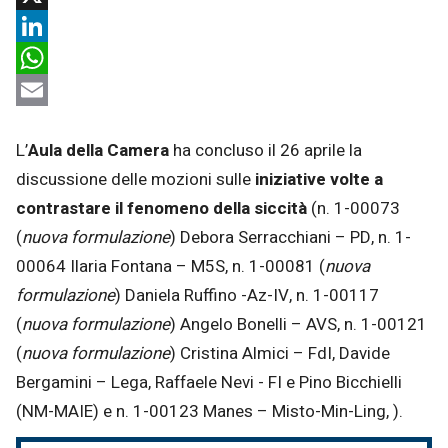
X
LinkedIn
WhatsApp
Email
L’
Aula della Camera
ha concluso il 26 aprile la
discussione delle mozioni sulle
iniziative volte a
contrastare il fenomeno della siccità
(n. 1-00073
(
nuova formulazione
) Debora Serracchiani – PD, n. 1-
00064 Ilaria Fontana – M5S, n. 1-00081 (
nuova
formulazione
) Daniela Ruffino -Az-IV, n. 1-00117
(
nuova formulazione
) Angelo Bonelli – AVS, n. 1-00121
(
nuova formulazione
) Cristina Almici – FdI, Davide
Bergamini – Lega, Raffaele Nevi - FI e Pino Bicchielli
(NM-MAIE) e n. 1-00123 Manes – Misto-Min-Ling, ).