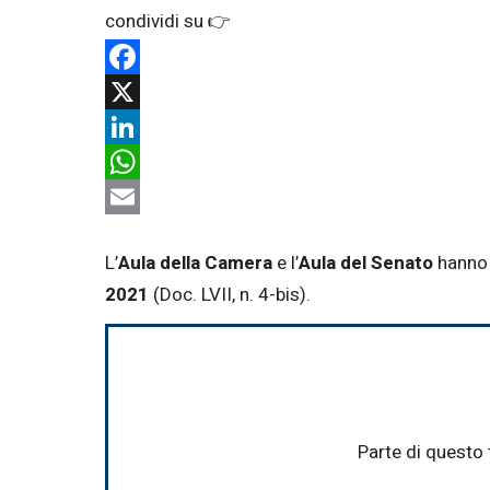
Facebook
X
LinkedIn
WhatsApp
Email
L’
Aula della
Camera
e l’
Aula del
Senato
hanno 
2021
(Doc. LVII, n. 4-bis).
Parte di questo 