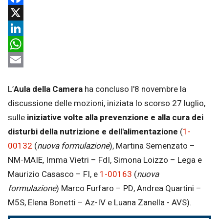
Facebook
X
LinkedIn
WhatsApp
Email
L’
Aula della Camera
ha concluso l'8 novembre la
discussione delle mozioni, iniziata lo scorso 27 luglio,
sulle
iniziative volte alla prevenzione e alla cura dei
disturbi della nutrizione e dell'alimentazione
(
1-
00132
(
nuova formulazione
), Martina Semenzato –
NM-MAIE, Imma Vietri – FdI, Simona Loizzo – Lega e
Maurizio Casasco – FI, e
1-00163
(
nuova
formulazione
) Marco Furfaro – PD, Andrea Quartini –
M5S, Elena Bonetti – Az-IV e Luana Zanella - AVS).