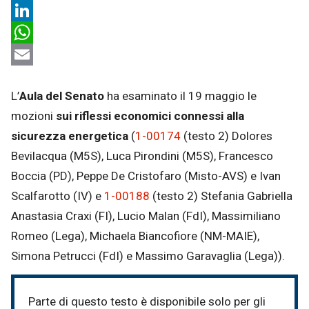
X
LinkedIn
WhatsApp
Email
L’
Aula del Senato
ha esaminato il 19 maggio le
mozioni
sui riflessi economici connessi alla
sicurezza energetica
(
1-00174
(testo 2) Dolores
Bevilacqua (M5S), Luca Pirondini (M5S), Francesco
Boccia (PD), Peppe De Cristofaro (Misto-AVS) e Ivan
Scalfarotto (IV) e
1-00188
(testo 2) Stefania Gabriella
Anastasia Craxi (FI), Lucio Malan (FdI), Massimiliano
Romeo (Lega), Michaela Biancofiore (NM-MAIE),
Simona Petrucci (FdI) e Massimo Garavaglia (Lega)).
Parte di questo testo è disponibile solo per gli