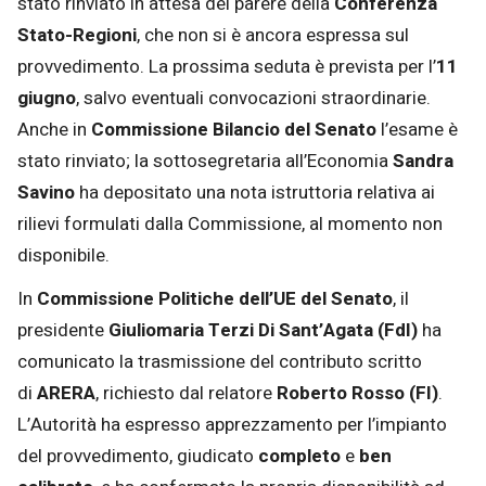
stato rinviato in attesa del parere della
Conferenza
Stato-Regioni
, che non si è ancora espressa sul
provvedimento. La prossima seduta è prevista per l’
11
giugno
, salvo eventuali convocazioni straordinarie.
Anche in
Commissione Bilancio del Senato
l’esame è
stato rinviato; la sottosegretaria all’Economia
Sandra
Savino
ha depositato una nota istruttoria relativa ai
rilievi formulati dalla Commissione, al momento non
disponibile.
In
Commissione Politiche dell’UE del Senato
, il
presidente
Giuliomaria Terzi Di Sant’Agata (FdI)
ha
comunicato la trasmissione del contributo scritto
di
ARERA
, richiesto dal relatore
Roberto Rosso (FI)
.
L’Autorità ha espresso apprezzamento per l’impianto
del provvedimento, giudicato
completo
e
ben