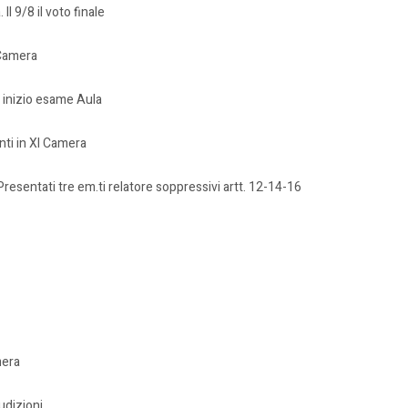
l 9/8 il voto finale
 Camera
9 inizio esame Aula
ti in XI Camera
Presentati tre em.ti relatore soppressivi artt. 12-14-16
mera
udizioni