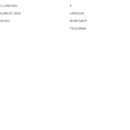
I LOBBYING
X
BILANCIO 2025
LINKEDIN
ON NOI
WHATSAPP
TELEGRAM