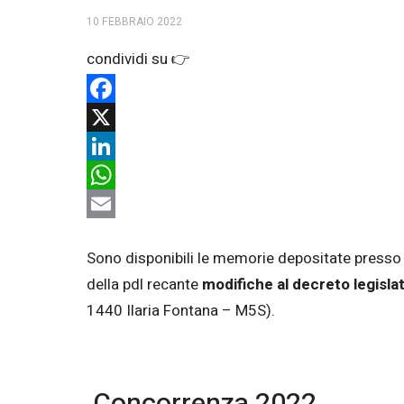
10 FEBBRAIO 2022
Facebook
X
LinkedIn
WhatsApp
Email
Sono disponibili le memorie depositate presso
della pdl recante
modifiche al decreto legisla
1440 Ilaria Fontana – M5S).