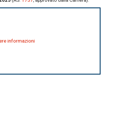
a 2025
(AS.
1737
, approvato dalla Camera).
dere informazioni