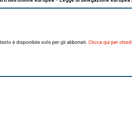
ri atti dell'Unione europea – Legge di delegazione europe
testo è disponibile solo per gli abbonati.
Clicca qui per chie