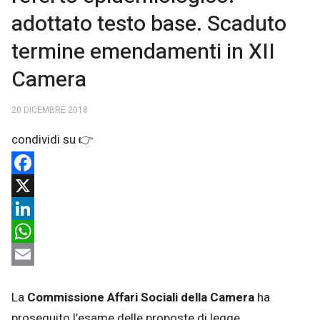
adottato testo base. Scaduto
termine emendamenti in XII
Camera
20 DICEMBRE 2018
Facebook
X
LinkedIn
WhatsApp
Email
La
Commissione Affari Sociali della Camera
ha
proseguito l’esame delle proposte di legge