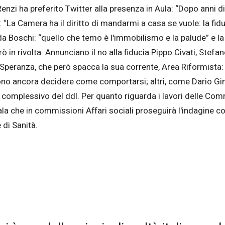
nzi ha preferito Twitter alla presenza in Aula: “Dopo anni di 
a: “La Camera ha il diritto di mandarmi a casa se vuole: la fid
da Boschi: “quello che temo è l'immobilismo e la palude” e la 
ò in rivolta. Annunciano il no alla fiducia Pippo Civati, Stef
 Speranza, che però spacca la sua corrente, Area Riformist
evono ancora decidere come comportarsi; altri, come Dario Gi
to complessivo del ddl. Per quanto riguarda i lavori delle Co
nala che in commissioni Affari sociali proseguirà l'indagine c
 di Sanità.