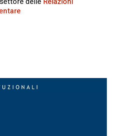
 settore delle
Relazioni
entare