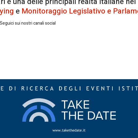
è una delle principali realtà italiane nel
ying
e
Monitoraggio Legislativo e Parlam
eguici sui nostri canali social