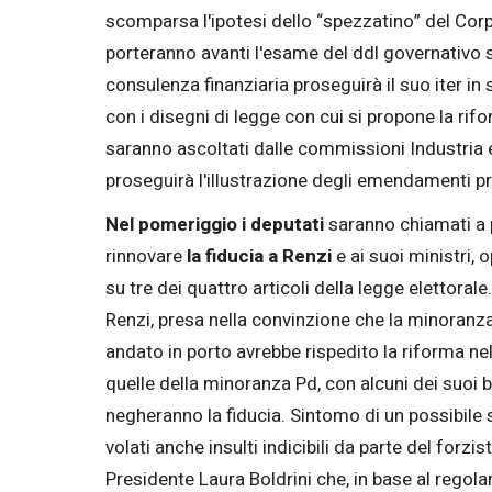
scomparsa l'ipotesi dello “spezzatino” del Corpo
porteranno avanti l'esame del ddl governativo su
consulenza finanziaria proseguirà il suo iter 
con i disegni di legge con cui si propone la ri
saranno ascoltati dalle commissioni Industria e
proseguirà l'illustrazione degli emendamenti pres
Nel pomeriggio i deputati
saranno chiamati a 
rinnovare
la fiducia a Renzi
e ai suoi ministri, 
su tre dei quattro articoli della legge elettoral
Renzi, presa nella convinzione che la minoran
andato in porto avrebbe rispedito la riforma ne
quelle della minoranza Pd, con alcuni dei suoi b
negheranno la fiducia. Sintomo di un possibile 
volati anche insulti indicibili da parte del for
Presidente Laura Boldrini che, in base al regol