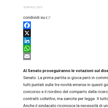
29 APRILE 2015
Facebook
X
LinkedIn
WhatsApp
Email
Al Senato proseguiranno le votazioni sul dis
Senato. La prima partita si gioca però in commi
tutti puntati sulle tre novità emerse in questi g
concorso e il riordino del comparto della ricerca
contratti collettivi, ma sancite per legge. Il t
Anche il sindacato riconosce la necessità di un 