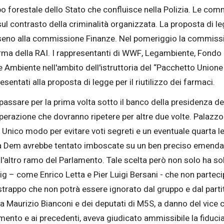
 forestale dello Stato che confluisce nella Polizia. Le commi
l contrasto della criminalità organizzata. La proposta di leg
in seno alla commissione Finanze. Nel pomeriggio la commissi
forma della RAI. I rappresentanti di WWF, Legambiente, Fondo
 Ambiente nell'ambito dell'istruttoria del “Pacchetto Unione
entati alla proposta di legge per il riutilizzo dei farmaci.
passare per la prima volta sotto il banco della presidenza 
operazione che dovranno ripetere per altre due volte. Palazzo 
e. Unico modo per evitare voti segreti e un eventuale quarta l
za Dem avrebbe tentato imboscate su un ben preciso emenda
ll'altro ramo del Parlamento. Tale scelta però non solo ha so
ig – come Enrico Letta e Pier Luigi Bersani - che non partecip
strappo che non potrà essere ignorato dal gruppo e dal partit
zista Maurizio Bianconi e dei deputati di M5S, a danno del vic
amento e ai precedenti, aveva giudicato ammissibile la fiduci