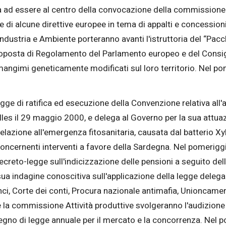
erà ad essere al centro della convocazione della commission
ne di alcune direttive europee in tema di appalti e concessio
dustria e Ambiente porteranno avanti l'istruttoria del “Pac
proposta di Regolamento del Parlamento europeo e del Consigli
 e mangimi geneticamente modificati sul loro territorio. Nel
gge di ratifica ed esecuzione della Convenzione relativa all'a
lles il 29 maggio 2000, e delega al Governo per la sua attua
elazione all'emergenza fitosanitaria, causata dal batterio Xylel
 concernenti interventi a favore della Sardegna. Nel pomerigg
 decreto-legge sull'indicizzazione delle pensioni a seguito de
ua indagine conoscitiva sull'applicazione della legge delega
, Anci, Corte dei conti, Procura nazionale antimafia, Unioncam
la commissione Attività produttive svolgeranno l'audizione d
egno di legge annuale per il mercato e la concorrenza. Nel 