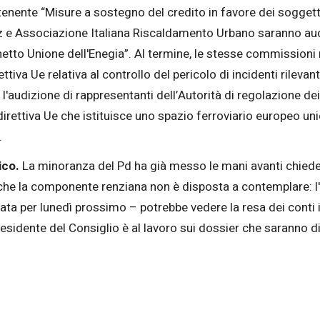
tenente “Misure a sostegno del credito in favore dei soggett
uez e Associazione Italiana Riscaldamento Urbano saranno aud
cchetto Unione dell'Enegia”. Al termine, le stesse commission
ettiva Ue relativa al controllo del pericolo di incidenti rile
audizione di rappresentanti dell’Autorità di regolazione dei
irettiva Ue che istituisce uno spazio ferroviario europeo unic
.
ico.
La minoranza del Pd ha già messo le mani avanti chiede
 che la componente renziana non è disposta a contemplare: l'
ata per lunedì prossimo – potrebbe vedere la resa dei conti i
 presidente del Consiglio è al lavoro sui dossier che saranno