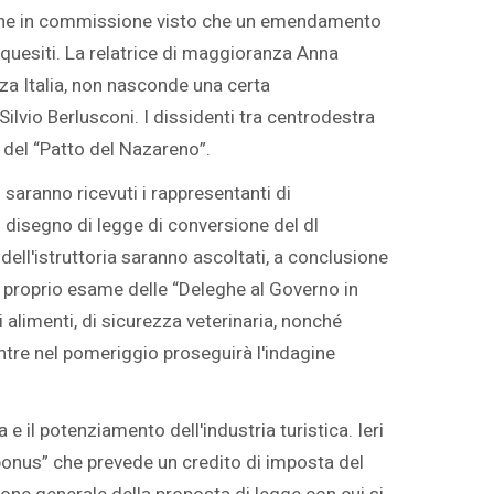
ssione in commissione visto che un emendamento
i quesiti. La relatrice di maggioranza Anna
za Italia, non nasconde una certa
ilvio Berlusconi. I dissidenti tra centrodestra
i del “Patto del Nazareno”.
saranno ricevuti i rappresentanti di
l disegno di legge di conversione del dl
 dell'istruttoria saranno ascoltati, a conclusione
l proprio esame delle “Deleghe al Governo in
i alimenti, di sicurezza veterinaria, nonché
entre nel pomeriggio proseguirà l'indagine
e il potenziamento dell'industria turistica. Ieri
 bonus” che prevede un credito di imposta del