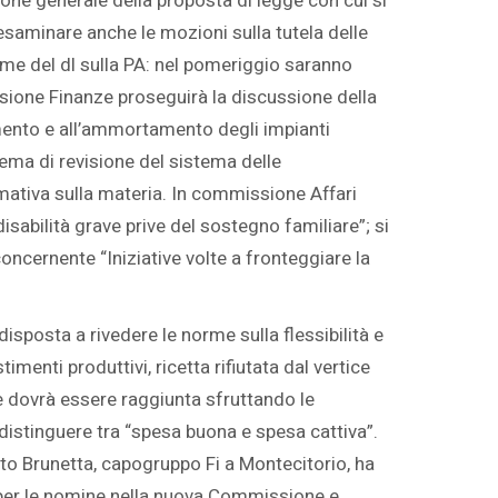
sione generale della proposta di legge con cui si
 esaminare anche le mozioni sulla tutela delle
ame del dl sulla PA: nel pomeriggio saranno
mmissione Finanze proseguirà la discussione della
amento e all’ammortamento degli impianti
tema di revisione del sistema delle
rmativa sulla materia. In commissione Affari
isabilità grave prive del sostegno familiare”; si
ncernente “Iniziative volte a fronteggiare la
isposta a rivedere le norme sulla flessibilità e
menti produttivi, ricetta rifiutata dal vertice
Ue dovrà essere raggiunta sfruttando le
 distinguere tra “spesa buona e spesa cattiva”.
to Brunetta, capogruppo Fi a Montecitorio, ha
e per le nomine nella nuova Commissione e