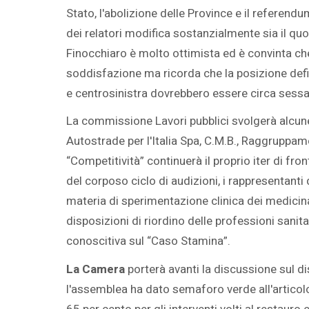
Stato, l'abolizione delle Province e il refere
dei relatori modifica sostanzialmente sia il quor
Finocchiaro è molto ottimista ed è convinta ch
soddisfazione ma ricorda che la posizione defin
e centrosinistra dovrebbero essere circa sessan
La commissione Lavori pubblici svolgerà alcune 
Autostrade per l'Italia Spa, C.M.B., Raggruppam
“Competitività” continuerà il proprio iter di fro
del corposo ciclo di audizioni, i rappresentanti 
materia di sperimentazione clinica dei medicinali
disposizioni di riordino delle professioni sanit
conoscitiva sul “Caso Stamina”.
La Camera
porterà avanti la discussione sul di
l'assemblea ha dato semaforo verde all'articolo