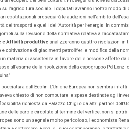
 ed al recupero dei beni culturali. Proseguirà anche la discus
to sull'agricoltura sociale. I deputati avranno inoltre modo di
ri costituzionali proseguirà le audizioni nell’ambito dell’es
torità dei trasporti e quelli dell’Autorità per l’energia. In co
gomeli sulla revisione della normativa relativa all’accatast
e Attività produttive
analizzeranno quattro risoluzioni in 
 e coltivazione di giacimenti petroliferi e modifica della no
i in materia di assistenza in favore delle persone affette da d
esse all'esame della risoluzione della capogruppo Pd Lenzi co
uina”.
a bocciatura dall'Ecofin. L'Unione Europea non sembra infatti d
aveva chiesto di non computare le spese destinate agli investi
ssibilità richiesta da Palazzo Chigi e da altri partner dell'
e delle parole circolate al termine del vertice, non si potrà
uropea sono un segnale molto pericoloso, l'economista Rena
ttiva a settembre. Renzi e i suoi continueranno le trattativ