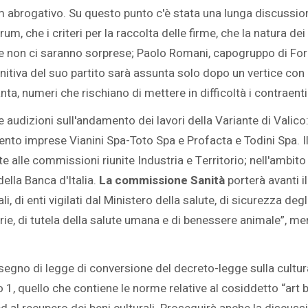
ndum abrogativo. Su questo punto c'è stata una lunga discu
um, che i criteri per la raccolta delle firme, che la natura de
e non ci saranno sorprese; Paolo Romani, capogruppo di For
itiva del suo partito sarà assunta solo dopo un vertice con S
ta, numeri che rischiano di mettere in difficoltà i contraent
audizioni sull'andamento dei lavori della Variante di Valico: 
ento imprese Vianini Spa-Toto Spa e Profacta e Todini Spa. I
nte alle commissioni riunite Industria e Territorio; nell'ambito
della Banca d'Italia.
La commissione Sanità
porterà avanti i
, di enti vigilati dal Ministero della salute, di sicurezza degl
arie, di tutela della salute umana e di benessere animale”, m
segno di legge di conversione del decreto-legge sulla cultura 
 1, quello che contiene le norme relative al cosiddetto “art