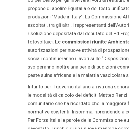
65 per cento per gli interventi volti al restauro
propone di abolire Equitalia e del testo unifica
produzioni “Made in Italy”. La Commissione Affa
ascoltati, tra gli altri, i rappresentanti dell’Au
risoluzione depositata dal deputato del Pd Fre
fotovoltaici.
Le commissioni riunite Ambiente 
autorizzazioni per nuove attività di prospezione
sociali continueranno i lavori sulle “Disposizion
svolgeranno inoltre una serie di audizioni conn
peste suina africana e la malattia vescicolare s
Intanto per il governo italiano arriva una sonor
le modalità di calcolo del deficit. Matteo Renzi 
comunitario che ha ricordato che la maggiora fle
normative esistenti. Insomma, riprendendo alcun
Per Forza Italia le parole della Commissione e
paventato il rischio di una nuova manovra corre