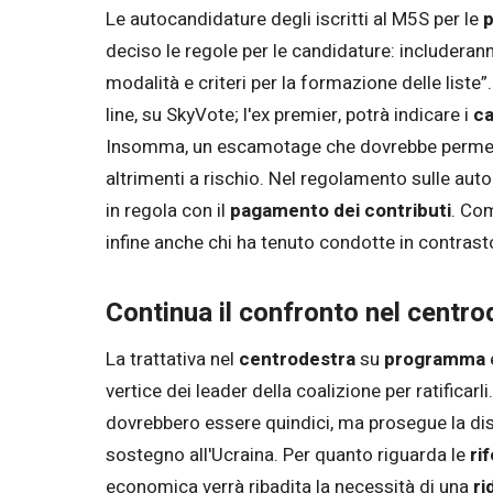
Le autocandidature degli iscritti al M5S per le
p
deciso le regole per le candidature: includera
modalità e criteri per la formazione delle liste
line, su SkyVote; l'ex premier, potrà indicare i
ca
Insomma, un escamotage che dovrebbe permett
altrimenti a rischio. Nel regolamento sulle aut
in regola con il
pagamento dei contributi
. Com
infine anche chi ha tenuto condotte in contrasto
Continua il confronto nel centr
La trattativa nel
centrodestra
su
programma
vertice dei leader della coalizione per ratificarli
dovrebbero essere quindici, ma prosegue la d
sostegno all'Ucraina. Per quanto riguarda le
ri
economica verrà ribadita la necessità di una
ri