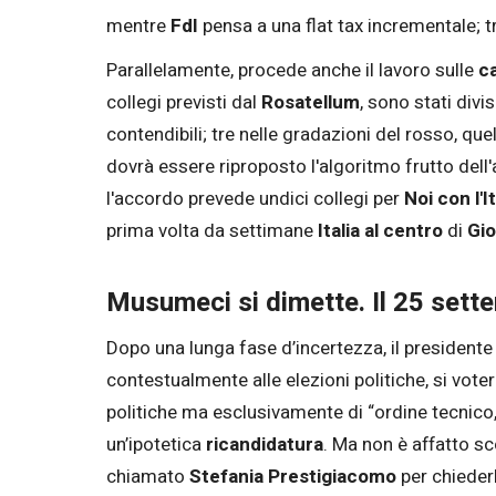
mentre
FdI
pensa a una flat tax incrementale; tr
Parallelamente, procede anche il lavoro sulle
ca
collegi previsti dal
Rosatellum
, sono stati divis
contendibili; tre nelle gradazioni del rosso, quell
dovrà essere riproposto l'algoritmo frutto dell'a
l'accordo prevede undici collegi per
Noi con l'I
prima volta da settimane
Italia al centro
di
Gio
Musumeci si dimette. Il 25 settem
Dopo una lunga fase d’incertezza, il presidente
contestualmente alle elezioni politiche, si vote
politiche ma esclusivamente di “ordine tecnico, 
un’ipotetica
ricandidatura
. Ma non è affatto sc
chiamato
Stefania Prestigiacomo
per chiederl