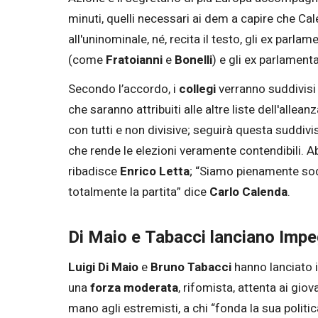
minuti, quelli necessari ai dem a capire che Cal
all'uninominale, né, recita il testo, gli ex parla
(come
Fratoianni
e
Bonelli
) e gli ex parlament
Secondo l’accordo, i
collegi
verranno suddivisi 
che saranno attribuiti alle altre liste dell'alle
con tutti e non divisive; seguirà questa suddivi
che rende le elezioni veramente contendibili. A
ribadisce
Enrico Letta
; “Siamo pienamente sodd
totalmente la partita” dice
Carlo Calenda
.
Di Maio e Tabacci lanciano Impe
Luigi Di Maio
e
Bruno Tabacci
hanno lanciato i
una
forza moderata
, rifomista, attenta ai giov
mano agli estremisti, a chi “fonda la sua politica