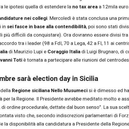
a le ipotesi quella di estendere la
no tax area
a 12mila euro
ndidature nei collegi
. Mercoledì è stata conclusa una pri
i in
sei fasce in base alla contendibilità
, poi sono stati divis
i più difficili da conquistare). Ora dovranno essere divisi tra i
ccordo tra i leader (98 a FdI, 70 a Lega, 42 a FI, 11 ai centris
talia
di Maurizio Lupi e
Coraggio Italia
di Luigi Brugnaro, di cui
vanni Toti
è tornata a partecipare alle riunioni del centrode
bre sarà election day in Sicilia
 della
Regione siciliana
Nello Musumeci
si è dimesso ed ha
rà per la Regione. Il Presidente avrebbe meditato molto e ass
di ordine procedurale, dettate dal buon senso”. La sua scelta
ontata visto che, secondo indiscrezioni parlamentari di Forza 
e la disponibilità alla candidatura a Presidente della Regione 