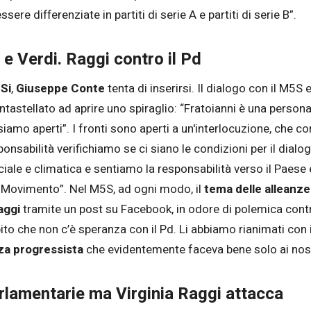
ere differenziate in partiti di serie A e partiti di serie B”.
 e Verdi. Raggi contro il Pd
e
Si
,
Giuseppe Conte
tenta di inserirsi. Il dialogo con il M5S
ntastellato ad aprire uno spiraglio: “Fratoianni è una person
siamo aperti”. I fronti sono aperti a un'interlocuzione, che 
ponsabilità verifichiamo se ci siano le condizioni per il dialog
ociale e climatica e sentiamo la responsabilità verso il Paese 
l Movimento”. Nel M5S, ad ogni modo, il
tema delle alleanze
aggi
tramite un post su Facebook, in odore di polemica contro 
to che non c’è speranza con il Pd. Li abbiamo rianimati con 
za progressista
che evidentemente faceva bene solo ai nostr
arlamentarie ma Virginia Raggi attacca