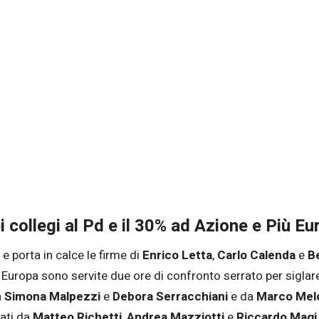
i collegi al Pd e il 30% ad Azione e Più Eu
 porta in calce le firme di
Enrico Letta
,
Carlo Calenda
e
B
 Europa sono servite due ore di confronto serrato per siglare 
a
Simona Malpezzi
e
Debora Serracchiani
e da
Marco Melo
nati da
Matteo Richetti
,
Andrea Mazziotti
e
Riccardo Magi