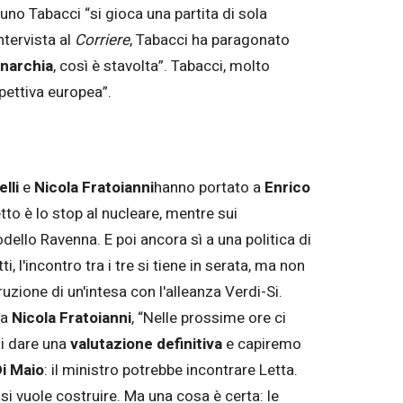
uno Tabacci “si gioca una partita di sola
ntervista al
Corriere
, Tabacci ha paragonato
narchia
, così è stavolta”. Tabacci, molto
spettiva europea”.
lli
e
Nicola Fratoianni
hanno portato a
Enrico
etto è lo stop al nucleare, mentre sui
odello Ravenna. E poi ancora sì a una politica di
i, l'incontro tra i tre si tiene in serata, ma non
uzione di un'intesa con l'alleanza Verdi-Si.
za
Nicola Fratoianni
, “Nelle prossime ore ci
di dare una
valutazione definitiva
e capiremo
Di Maio
: il ministro potrebbe incontrare Letta.
si vuole costruire. Ma una cosa è certa: le