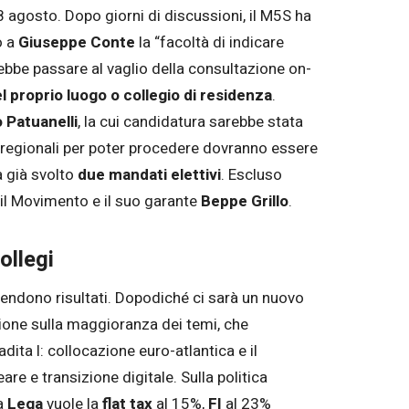
'8 agosto. Dopo giorni di discussioni, il M5S ha
o a
Giuseppe Conte
la “facoltà di indicare
rebbe passare al vaglio della consultazione on-
l proprio luogo o collegio di residenza
.
 Patuanelli
, la cui candidatura sarebbe stata
i regionali per poter procedere dovranno essere
a già svolto
due mandati elettivi
. Escluso
o il Movimento e il suo garante
Beppe Grillo
.
ollegi
tendono risultati. Dopodiché ci sarà un nuovo
sione sulla maggioranza dei temi, che
adita l: collocazione euro-atlantica e il
e e transizione digitale. Sulla politica
la
Lega
vuole la
flat tax
al 15%,
FI
al 23%