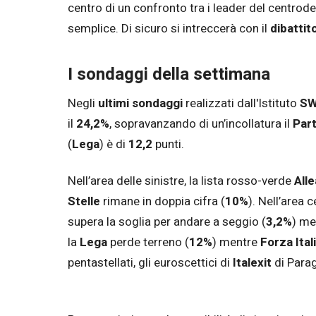
centro di un confronto tra i leader del centrod
semplice. Di sicuro si intreccerà con il
dibattito
I sondaggi della settimana
Negli
ultimi sondaggi
realizzati dall'Istituto
SW
il
24,2%
, sopravanzando di un’incollatura il
Par
(
Lega
)
è
di
12,2
punti.
Nell’area delle sinistre, la lista rosso-verde
Alle
Stelle
rimane in doppia cifra (
10%
). Nell’area c
supera la soglia per andare a seggio (
3,2%
) me
la
Lega
perde terreno (
12%
) mentre
Forza Ital
pentastellati, gli euroscettici di
Italexit
di Para