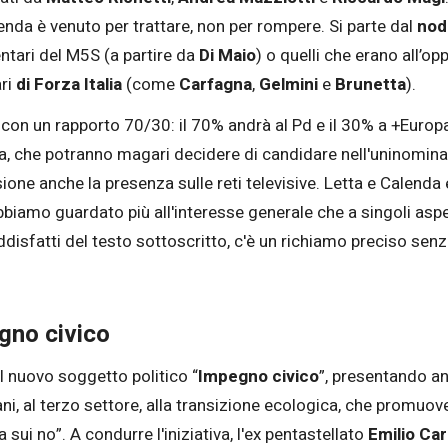
enda è venuto per trattare, non per rompere. Si parte dal
nod
mentari del M5S (a partire da
Di Maio
) o quelli che erano all’o
ari
di Forza Italia
(come
Carfagna
,
Gelmini
e
Brunetta
).
con un rapporto 70/30: il 70% andrà al Pd e il 30% a +Europ
anza, che potranno magari decidere di candidare nell'uninomina
sione anche la presenza sulle reti televisive. Letta e Calend
bbiamo guardato più all'interesse generale che a singoli aspe
isfatti del testo sottoscritto, c'è un richiamo preciso senza 
gno civico
l nuovo soggetto politico “
Impegno civico
”, presentando anc
ani, al terzo settore, alla transizione ecologica, che promuove l
 sui no”. A condurre l'iniziativa, l'ex pentastellato
Emilio Care