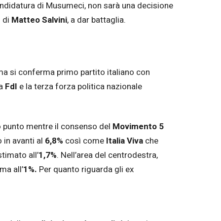
icandidatura di Musumeci, non sarà una decisione
 di
Matteo Salvini
, a dar battaglia.
a si conferma primo partito italiano con
ra
FdI
e la terza forza politica nazionale
o punto mentre il consenso del
Movimento 5
 in avanti al
6,8%
così come
Italia Viva
che
timato all’
1,7%
. Nell’area del centrodestra,
rma all’
1%.
Per quanto riguarda gli ex