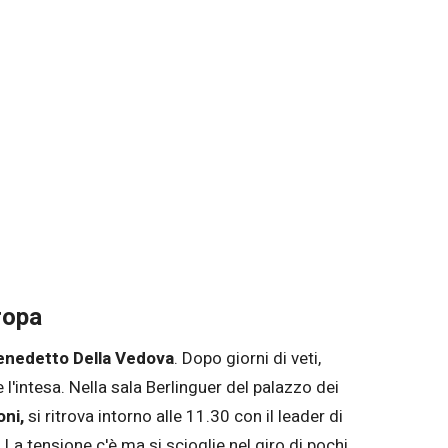
ropa
enedetto Della Vedova
. Dopo giorni di veti,
l'intesa. Nella sala Berlinguer del palazzo dei
ni,
si ritrova intorno alle 11.30 con il leader di
. La tensione c'è ma si scioglie nel giro di pochi