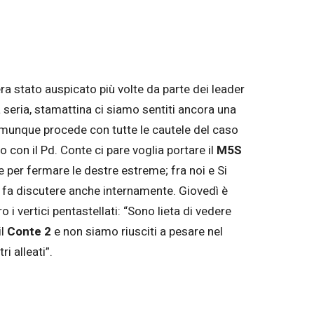
 era stato auspicato più volte da parte dei leader
a seria, stamattina ci siamo sentiti ancora una
comunque procede con tutte le cautele del caso
o con il Pd. Conte ci pare voglia portare il
M5S
e per fermare le destre estreme; fra noi e Si
fa discutere anche internamente. Giovedì è
i vertici pentastellati: “Sono lieta di vedere
il
Conte 2
e non siamo riusciti a pesare nel
i alleati”.