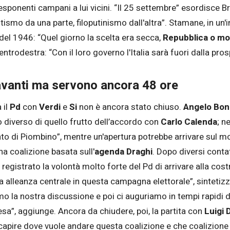
ponenti campani a lui vicini. “Il 25 settembre” esordisce Br
smo da una parte, filoputinismo dall'altra”. Stamane, in un'i
 del 1946: “Quel giorno la scelta era secca,
Repubblica o mo
entrodestra: “Con il loro governo l'Italia sarà fuori dalla pro
 avanti ma servono ancora 48 ore
 il
Pd
con
Verdi
e
Si
non è ancora stato chiuso.
Angelo Bone
o diverso di quello frutto dell’accordo con
Carlo Calenda
; n
ianto di Piombino”, mentre un'apertura potrebbe arrivare sul m
una coalizione basata sull'
agenda Draghi
. Dopo diversi contatt
registrato la volontà molto forte del Pd di arrivare alla costr
a alleanza centrale in questa campagna elettorale”, sintetiz
o la nostra discussione e poi ci auguriamo in tempi rapidi 
esa”, aggiunge. Ancora da chiudere, poi, la partita con
Luigi 
 capire dove vuole andare questa coalizione e che coalizione 