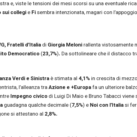
estra e, viste le tensioni dei mesi scorsi su una eventuale r
 sui collegi
e
Fi
sembra intenzionata, magari con l’appoggio
G, Fratelli
d’Italia
di
Giorgia Meloni
rallenta vistosamente m
tito Democratico
(
23,7%
)
.
Da sottolineare che il distacco t
anza Verdi e Sinistra
è stimata al
4,1%
in crescita di mezz
entrista, l’alleanza tra
Azione e
+Europa
fa un ulteriore balzo
ntre
Impegno civico
di Luigi Di Maio e Bruno Tabacci viene s
ia
guadagna
qualche decimale
(
7,5%
)
e
Noi con l’Italia
si fe
gone si attestano al
2,8%.