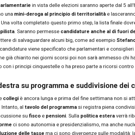
arlamentarie
in vista delle elezioni saranno aperte dal 5 all
nno una
mini-deroga al principio di territorialità
e lascerann
”. Una volta completato questo primo step, la lista finale dov
pilista
. Saranno permesse
candidature anche al di fuori de
ere di salvaguardare alcuni big, come ad esempio
Stefano
ocandidature viene specificato che parlamentari e consiglier
e già chiarito nei giorni scorsi poi non sarà ammesso chi h
 con i principi cinquestelle o ha preso parte a ricorsi contr
odestra su programma e suddivisione dei c
e
collegi
è ancora lunga e prima del fine settimana non si at
. Intanto, al
tavolo del programma
si registra piena condivi
iscussione su
fisco
e
pensioni
. Sulla
politica estera
verrà rib
forme
ci sono autonomia e presidenzialismo, ma anche nuclear
duzione delle tasse
ma ci sono divergenze sulle modalità: 