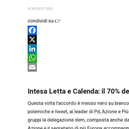
05 AGOSTO 2022
Facebook
X
LinkedIn
WhatsApp
Email
Intesa Letta e Calenda: il 70% de
Questa volta l'accordo è messo nero su bianco e
polemiche e tweet, ai leader di Pd, Azione e Più
gruppi la delegazione dem, composta anche d
Azione e il segretario di più Europa accompag