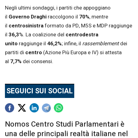
Negli ultimi sondaggi, i partiti che appoggiano
il
Governo Draghi
raccolgono il
70%
, mentre
il
centrosinistra
formato da PD, M5S e MDP raggiunge
il
36,3
%. La coalizione del
centrodestra
unito
raggiunge il
46,2%
; infine, il
rassemblement
dei
partiti di
centro
(Azione Più Europa e IV) si attesta
al
7,7%
dei consensi.
SEGUICI SUI SOCIAL
Nomos Centro Studi Parlamentari è
una delle principali realtà italiane nel