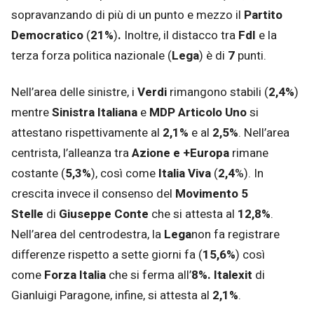
sopravanzando di più di un punto e mezzo il
Partito
Democratico
(
21%
)
.
Inoltre, il distacco tra
FdI
e la
terza forza politica nazionale (
Lega
)
è
di
7
punti.
Nell’area delle sinistre, i
Verdi
rimangono stabili (
2,4%
)
mentre
Sinistra Italiana
e
MDP Articolo Uno
si
attestano rispettivamente al
2,1%
e al
2,5%
. Nell’area
centrista, l’alleanza tra
Azione e
+Europa
rimane
costante (
5,3%
), così come
Italia Viva
(
2,4
%). In
crescita invece il consenso del
Movimento 5
Stelle
di
Giuseppe Conte
che si attesta
al
12,8%
.
Nell’area del centrodestra, la
Lega
non fa registrare
differenze rispetto a sette giorni fa (
15,6%
) così
come
Forza Italia
che si ferma all’
8%. Italexit
di
Gianluigi Paragone, infine, si attesta al
2,1%
.