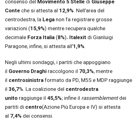
consenso del
Movimento 5 Stelle
di
Giuseppe
Conte
che si attesta
al
12,9%
. Nell’area del
centrodestra, la
Lega
non fa registrare grosse
variazioni (
15,9%
) mentre recupera qualche
decimale
Forza Italia
(
8%
)
. Italexit
di Gianluigi
Paragone, infine, si attesta all’
1,9%
.
Negli ultimi sondaggi, i partiti che appoggiano
il
Governo Draghi
raccolgono il
70,3%
, mentre
il
centrosinistra
formato da PD, M5S e MDP raggiunge
il
36,7
%. La coalizione del
centrodestra
unito
raggiunge il
45,5%
; infine il
rassemblement
dei
partiti di
centro
(Azione Più Europa e IV) si attesta
al
7,4%
dei consensi.