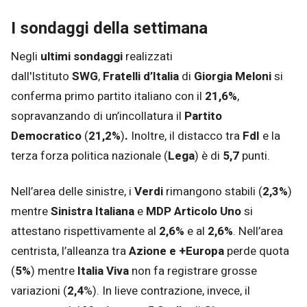
I sondaggi della settimana
Negli
ultimi sondaggi
realizzati
dall'Istituto
SWG
,
Fratelli d’Italia
di
Giorgia Meloni
si
conferma primo partito italiano con il
21,6%
,
sopravanzando di un’incollatura il
Partito
Democratico
(
21,2%
)
.
Inoltre, il distacco tra
FdI
e la
terza forza politica nazionale (
Lega
) è
di
5,7
punti.
Nell’area delle sinistre, i
Verdi
rimangono stabili (
2,3%
)
mentre
Sinistra Italiana
e
MDP Articolo Uno
si
attestano rispettivamente al
2,6%
e al
2,6%
. Nell’area
centrista, l’alleanza tra
Azione e
+Europa
perde quota
(
5%
) mentre
Italia Viva
non fa registrare grosse
variazioni (
2,4
%). In lieve contrazione, invece, il