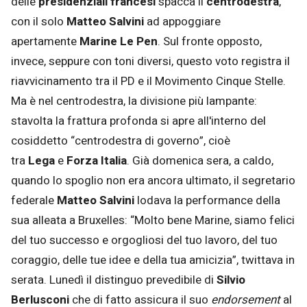
delle
presidenziali francesi
spacca il
centrodestra
,
con il solo
Matteo Salvini
ad appoggiare
apertamente
Marine Le Pen
. Sul fronte opposto,
invece, seppure con toni diversi, questo voto registra il
riavvicinamento tra il PD e il Movimento Cinque Stelle.
Ma è nel centrodestra, la divisione più lampante:
stavolta la frattura profonda si apre all'interno del
cosiddetto “centrodestra di governo”, cioè
tra
Lega
e
Forza Italia
. Già domenica sera, a caldo,
quando lo spoglio non era ancora ultimato, il segretario
federale
Matteo Salvini
lodava la performance della
sua alleata a Bruxelles: “Molto bene Marine, siamo felici
del tuo successo e orgogliosi del tuo lavoro, del tuo
coraggio, delle tue idee e della tua amicizia”, twittava in
serata. Lunedì il distinguo prevedibile di
Silvio
Berlusconi
che di fatto assicura il suo
endorsement
al