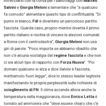
intrecciarsi con la corsa per i ballottaggi con
Matteo
Salvini
e
Giorgia Meloni
a lamentare che “a qualcuno
fa comodo” alimentare questo tipo di conflittualità. “Di
punto in bianco,
FdI
è diventato un pericoloso partito
fascista. Guarda caso, proprio mentre diventa il primo
partito italiano e rischia di vincere le elezioni comunali
a Roma con il centrodestra”;
Giorgia Meloni
non usa
giri di parole: “Poco importa se abbiamo ribadito che
non c’è alcuna nostalgia del
regime fascista
e che non
ci sia alcun tipo di rapporto con
Forza Nuova
”. “Poi
domani qualcuno si alza e dice Salvini è fascista,
mettiamolo fuori legge”, dice lo stesso leader leghista
manifestando le proprie perplessità sulle richieste di
scioglimento di FN
. Il clima accende allora anche la
temperatura nella maggioranza, dove
Enrico Letta
è
tornato ad ammonire che “deve essere chiaro che c’è