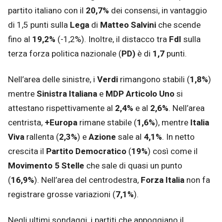
partito italiano con il
20,7%
dei consensi, in vantaggio
di 1,5 punti sulla
Lega
di
Matteo Salvini
che scende
fino al
19,2%
(-1,2%). Inoltre, il distacco tra
FdI
sulla
terza forza politica nazionale (
PD)
è di
1,7
punti.
Nell’area delle sinistre, i
Verdi
rimangono stabili (
1,8%
)
mentre
Sinistra Italiana
e
MDP Articolo Uno
si
attestano rispettivamente al
2,4%
e al
2,6%
. Nell’area
centrista,
+Europa
rimane stabile (
1,6%
), mentre
Italia
Viva
rallenta (
2,3%
) e
Azione
sale al
4,1%
. In netto
crescita il
Partito Democratico
(
19%
) così come il
Movimento 5 Stelle
che sale di quasi un punto
(
16,9%
). Nell’area del centrodestra,
Forza Italia
non fa
registrare grosse variazioni (
7,1%
).
Negli ultimi sondaggi, i partiti che appoggiano il