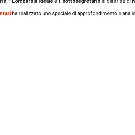
te – Lombardia Ideale
e
1 sottosegretario
ai centristi di
N
ntari
ha realizzato uno speciale di approfondimento e analis