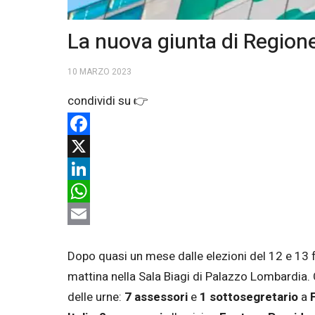
La nuova giunta di Regio
10 MARZO 2023
Facebook
X
LinkedIn
WhatsApp
Email
Dopo quasi un mese dalle elezioni del 12 e 13 f
mattina nella Sala Biagi di Palazzo Lombardia. C
delle urne:
7 assessori
e
1 sottosegretario
a
F