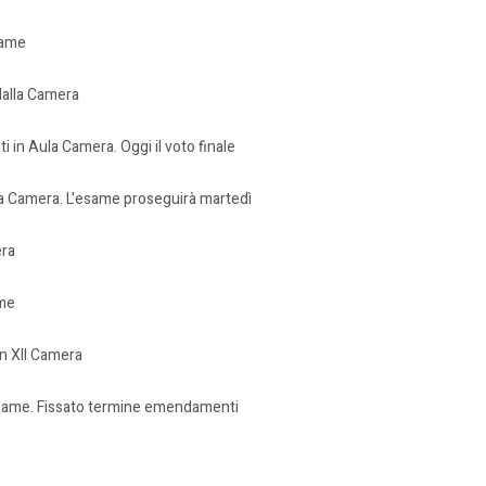
same
dalla Camera
n Aula Camera. Oggi il voto finale
a Camera. L'esame proseguirà martedì
era
ame
n XII Camera
'esame. Fissato termine emendamenti