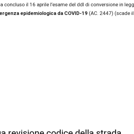
a concluso il 16 aprile l’esame del ddl di conversione in le
emergenza epidemiologica da COVID-19
(AC. 2447) (scade i
a revisione codice della strada