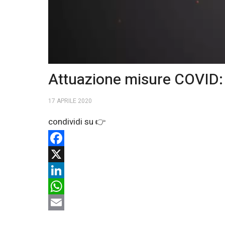
Attuazione misure COVID: 
17 APRILE 2020
Facebook
X
LinkedIn
WhatsApp
Email