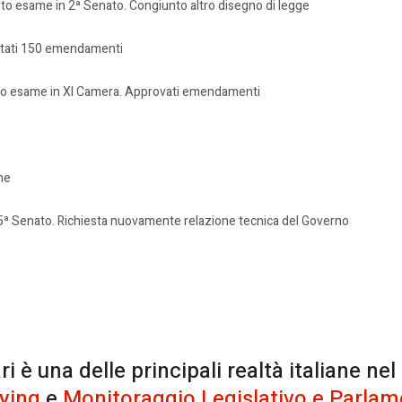
uito esame in 2ª Senato. Congiunto altro disegno di legge
entati 150 emendamenti
ito esame in XI Camera. Approvati emendamenti
me
 5ª Senato. Richiesta nuovamente relazione tecnica del Governo
è una delle principali realtà italiane nel
ying
e
Monitoraggio Legislativo e Parlam