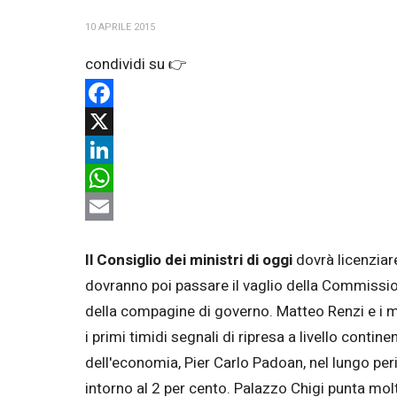
10 APRILE 2015
Facebook
X
LinkedIn
WhatsApp
Email
Il Consiglio dei ministri di oggi
dovrà licenziar
dovranno poi passare il vaglio della Commissione
della compagine di governo. Matteo Renzi e i mi
i primi timidi segnali di ripresa a livello cont
dell'economia, Pier Carlo Padoan, nel lungo peri
intorno al 2 per cento. Palazzo Chigi punta molt