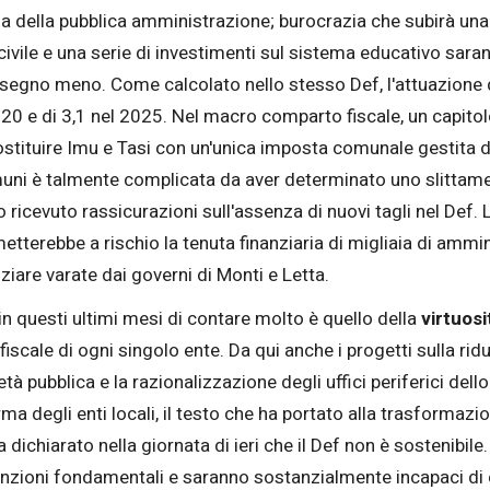
za della pubblica amministrazione; burocrazia che subirà una
a civile e una serie di investimenti sul sistema educativo sar
 segno meno. Come calcolato nello stesso Def, l'attuazione d
 2020 e di 3,1 nel 2025. Nel macro comparto fiscale, un capito
sostituire Imu e Tasi con un'unica imposta comunale gestita d
uni è talmente complicata da aver determinato uno slittamento
nno ricevuto rassicurazioni sull'assenza di nuovi tagli nel Def.
etterebbe a rischio la tenuta finanziaria di migliaia di amminis
anziare varate dai governi di Monti e Letta.
in questi ultimi mesi di contare molto è quello della
virtuosi
scale di ogni singolo ente. Da qui anche i progetti sulla ridu
tà pubblica e la razionalizzazione degli uffici periferici del
ma degli enti locali, il testo che ha portato alla trasformazi
ha dichiarato nella giornata di ieri che il Def non è sostenibi
funzioni fondamentali e saranno sostanzialmente incapaci di c