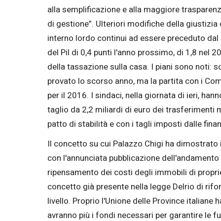
alla semplificazione e alla maggiore trasparen
di gestione”. Ulteriori modifiche della giustizi
interno lordo continui ad essere preceduto dal
del Pil di 0,4 punti l'anno prossimo, di 1,8 nel
della tassazione sulla casa. I piani sono noti: 
provato lo scorso anno, ma la partita con i Com
per il 2016. I sindaci, nella giornata di ieri, ha
taglio da 2,2 miliardi di euro dei trasferimenti m
patto di stabilità e con i tagli imposti dalle fin
Il concetto su cui Palazzo Chigi ha dimostrato 
con l'annunciata pubblicazione dell'andamento fi
ripensamento dei costi degli immobili di proprie
concetto già presente nella legge Delrio di rifor
livello. Proprio l'Unione delle Province italiane 
avranno più i fondi necessari per garantire le 