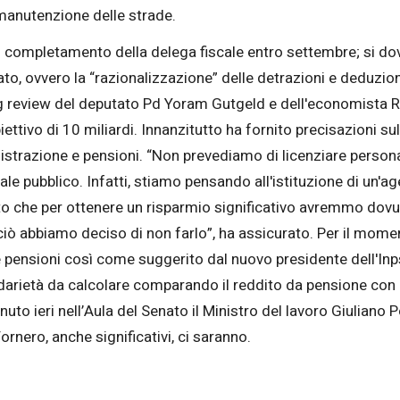
 manutenzione delle strade.
 completamento della delega fiscale entro settembre; si dov
o, ovvero la “razionalizzazione” delle detrazioni e deduzioni 
review del deputato Pd Yoram Gutgeld e dell'economista Ro
biettivo di 10 miliardi. Innanzitutto ha fornito precisazioni 
inistrazione e pensioni. “Non prevediamo di licenziare person
ale pubblico. Infatti, stiamo pensando all'istituzione di un'a
to che per ottenere un risparmio significativo avremmo dovu
iò abbiamo deciso di non farlo”, ha assicurato. Per il mome
lle pensioni così come suggerito dal nuovo presidente dell'In
darietà da calcolare comparando il reddito da pensione con i
uto ieri nell’Aula del Senato il Ministro del lavoro Giuliano 
ornero, anche significativi, ci saranno.