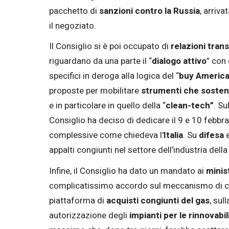
pacchetto di
sanzioni contro la Russia
, arriv
il negoziato.
Il Consiglio si è poi occupato di
relazioni tran
riguardano da una parte il “
dialogo attivo
” con 
specifici in deroga alla logica del “
buy Americ
proposte per mobilitare
strumenti che sosten
e in particolare in quello della “
clean-tech”
. Sul
Consiglio ha deciso di dedicare il 9 e 10 febbr
complessive come chiedeva l'
Italia
. Su
difesa
appalti congiunti nel settore dell’industria del
Infine, il Consiglio ha dato un mandato ai
minist
complicatissimo accordo sul meccanismo di co
piattaforma di
acquisti congiunti del gas
, sul
autorizzazione degli
impianti per le rinnovabil