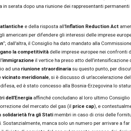
ata in serata dopo una riunione dei rappresentanti permanenti 
satlantiche
e della risposta all'
Inflation Reduction Act
amer
gli americani per difendere gli interessi delle imprese europ
an
”; dall'altra, il Consiglio ha dato mandato alla Commission
gano la competitività
delle imprese europee nei confronti d
l’
immigrazione
il vertice ha preso atto dell’intensificazione d
aio ad una
riunione straordinaria
su questo punto, per discute
e
vicinato meridionale
, si è discusso di un'accelerazione del
la difesa, ed è stato concesso alla Bosnia-Erzegovina lo stat
ri dell'Energia
affinché concludano al loro ultimo Consiglio d
rrezione del mercato del gas (il
price cap
), e contestualm
la
solidarietà fra gli Stati
membri in caso di crisi delle fornit
i
. Sostanzialmente, manca solo un numero per arrivare a far q