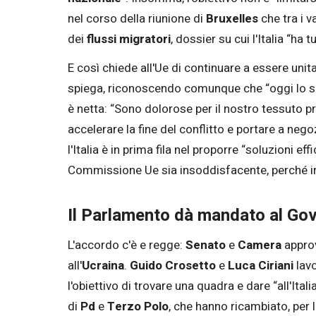
nel corso della riunione di
Bruxelles
che tra i v
dei
flussi migratori
, dossier su cui l'Italia “ha 
E così chiede all'Ue di continuare a essere unit
spiega, riconoscendo comunque che “oggi lo spa
è netta: “Sono dolorose per il nostro tessuto
accelerare la fine del conflitto e portare a negozi
l'Italia è in prima fila nel proporre “soluzioni ef
Commissione Ue sia insoddisfacente, perché ina
Il Parlamento dà mandato al Gove
L'accordo c'è e regge:
Senato
e
Camera
appro
all'
Ucraina
.
Guido Crosetto
e
Luca Ciriani
lavo
l'obiettivo di trovare una quadra e dare “all'Ita
di
Pd
e
Terzo Polo
, che hanno ricambiato, per l