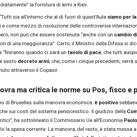
atamente” la fornitura di armi a Kiev.
utti sia all'interno che al di fuori di quest'Aula
siamo per l
oli e come mezzo di risoluzione delle controversie internazion
 però, non può che essere sostenuta “anche con un
cambio d
non di una maggioranza”. Certo, il Ministro della Difesa si di
a “finiranno quando ci sarà un
tavolo di pace
, che tutti aus
al sesto
decreto armi
, che, come i cinque precedenti, verrà s
nuto attraverso il Copasir.
ra ma critica le norme su Pos, fisco e 
zio di Bruxelles sulla manovra economica:
è positivo
sebbene 
nche sui costi del sistema pensionistico. Il giudizio della
Com
critici”, ha sottolineato il Commissario Ue all'Economia
Paolo
llo la spesa corrente. La manovra, del resto, è stata messa 