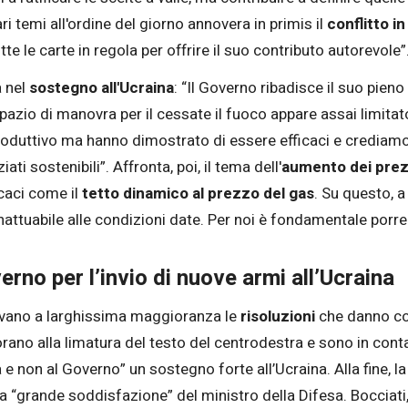
ari temi all'ordine del giorno annovera in primis il
conflitto i
tutte le carte in regola per offrire il suo contributo autorevole”
a nel
sostegno all'Ucraina
: “Il Governo ribadisce il suo pieno
zio di manovra per il cessate il fuoco appare assai limitato
 produttivo ma hanno dimostrato di essere efficaci e credia
ati sostenibili”. Affronta, poi, il tema dell'
aumento dei prezz
ficaci come il
tetto dinamico al prezzo del gas
. Su questo, a
ttuabile alle condizioni date. Per noi è fondamentale porr
rno per l’invio di nuove armi all’Ucraina
vano a larghissima maggioranza le
risoluzioni
che danno cope
rano alla limatura del testo del centrodestra e sono in cont
lia e non al Governo” un sostegno forte all’Ucraina. Alla fine,
a “grande soddisfazione” del ministro della Difesa. Bocciati, 