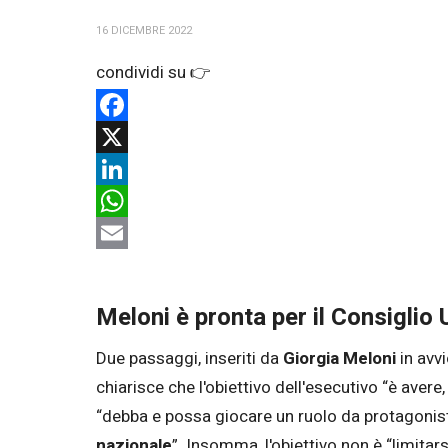
16 DICEMBRE 2022
Facebook
X
LinkedIn
WhatsApp
Email
Meloni è pronta per il Consiglio U
Due passaggi, inseriti da
Giorgia Meloni
in avv
chiarisce che l'obiettivo dell'esecutivo “è avere,
“debba e possa giocare un ruolo da protagonist
nazionale
”. Insomma, l'obiettivo non è “limitars