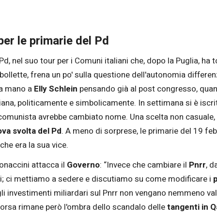
per le primarie del Pd
Pd, nel suo tour per i Comuni italiani che, dopo la Puglia, ha 
bollette, frena un po' sulla questione dell'autonomia differe
una mano a
Elly Schlein
pensando già al post congresso, quando 
liana, politicamente e simbolicamente. In settimana si è iscri
 comunista avrebbe cambiato nome. Una scelta non casuale, i
va svolta del Pd
. A meno di sorprese, le primarie del 19 f
 che era la sua vice.
Bonaccini attacca il
Governo
: “Invece che cambiare il
Pnrr
, d
ciali; ci mettiamo a sedere e discutiamo su come modificare i
p
i investimenti miliardari sul Pnrr non vengano nemmeno val
 corsa rimane però l'ombra dello scandalo delle
tangenti in Q