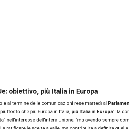
e: obiettivo, più Italia in Europa
io e al termine delle comunicazioni rese martedì al
Parlame
 piuttosto che più Europa in Italia,
più Italia in Europa
”: la co
a” nell'interesse dell'intera Unione, “ma avendo sempre come
i a ratificare le scelte a valle, ma contribuire a definire que