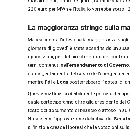
massimo che, dopo tre giorni, farebbe scattare i
220 euro per MWh e l'Italia lo vorrebbe sotto i
La maggioranza stringe sulla m
Manca ancora l'intesa nella maggioranza sugli
giornata di giovedì è stata scandita da un susse
opposizioni, per definire il metodo del confron
temi contenuti nell'
emendamento di Governo
contingentamento del costo dell'energia ma la 
mentre
FdI
e
Lega
sosterrebbero l'ipotesi di am
Questa mattina, probabilmente prima della ripre
quale parteciperanno oltre alla presidente del 
testo del documento di bilancio è atteso in au
Natale con l’approvazione definitiva del
Senat
all'inizio e cresce l'ipotesi che le votazioni 