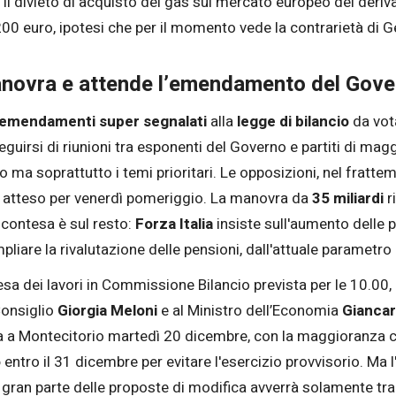
l divieto di acquisto del gas sul mercato europeo dei derivati
 200 euro, ipotesi che per il momento vede la contrarietà di
anovra e attende l’emendamento del Gov
emendamenti super segnalati
alla
legge di bilancio
da vot
guirsi di riunioni tra esponenti del Governo e partiti di magg
to ma soprattutto i temi prioritari. Le opposizioni, nel fra
, atteso per venerdì pomeriggio. La manovra da
35 miliardi
r
contesa è sul resto:
Forza Italia
insiste sull'aumento delle 
pliare la rivalutazione delle pensioni, dall'attuale parametro 
sa dei lavori in Commissione Bilancio prevista per le 10.00
Consiglio
Giorgia Meloni
e al Ministro dell’Economia
Giancar
la a Montecitorio martedì 20 dicembre, con la maggioranza c
o
entro il 31 dicembre per evitare l'esercizio provvisorio. Ma
sulla gran parte delle proposte di modifica avverrà solamente