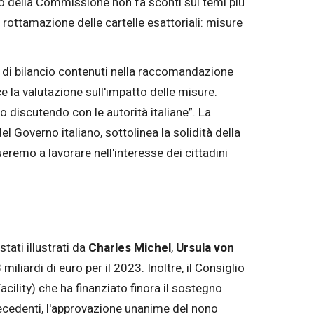
izio della Commissione non fa sconti sui temi più
 rottamazione delle cartelle esattoriali: misure
ti di bilancio contenuti nella raccomandazione
 la valutazione sull'impatto delle misure.
 discutendo con le autorità italiane”. La
l Governo italiano, sottolinea la solidità della
eremo a lavorare nell'interesse dei cittadini
stati illustrati da
Charles Michel
,
Ursula von
 miliardi di euro per il 2023. Inoltre, il Consiglio
ility) che ha finanziato finora il sostegno
precedenti, l'approvazione unanime del nono