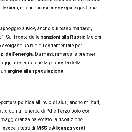
n Ucraina
, ma anche
caro energia
e gestione
.
 appoggio a Kiev, anche sul piano militare”,
”. Sul fronte delle
sanzioni alla Russia
Meloni
mo svolgano un ruolo fondamentale per
i dell’energia
. Da mesi, rimarca la premier,
 oggi, riteniamo che la proposta della
e un
argine alla speculazione
.
rtura politica all'invio di aiuti, anche militari,
atto con gli sherpa di Pd e Terzo polo con
 la maggioranza ha votato la risoluzione
invece, i testi di
M5S
e
Alleanza verdi