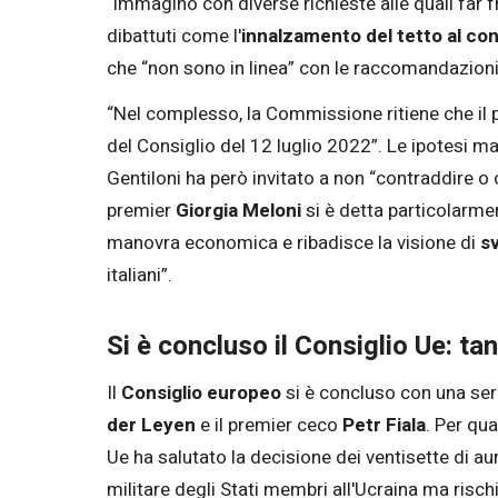
“immagino con diverse richieste alle quali far
dibattuti come l'
innalzamento del tetto al co
che “non sono in linea” con le raccomandazioni s
“Nel complesso, la Commissione ritiene che il pr
del Consiglio del 12 luglio 2022”. Le ipotesi 
Gentiloni ha però invitato a non “contraddire o 
premier
Giorgia Meloni
si è detta particolarmen
manovra economica e ribadisce la visione di
sv
italiani”.
Si è concluso il Consiglio Ue: ta
Il
Consiglio europeo
si è concluso con una serie 
der Leyen
e il premier ceco
Petr Fiala
. Per qua
Ue ha salutato la decisione dei ventisette di a
militare degli Stati membri all'Ucraina ma risch