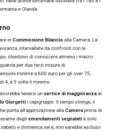
: nelle ultime settimane oscillava fra i 160 e i
 Germania e Olanda.
erno
are in
Commissione Bilancio
alla Camera. La
ioranza, intervallate da confronti con le
ttempo, chiedono di conoscere almeno i macro-
iguarda per due terzi misure di
pensioni minime a 600 euro per gli over 75,
di 4, a 5 volte il minimo.
, dovrebbe tenersi un
vertice di maggioranza
al
lo Giorgetti
i capigruppo. Il tempo stringe, il
he punta all'approvazione alla
Camera
prima di
 l'esame degli
emendamenti segnalati
è solo
 tra sabato e domenica sera; non sarebbe escluso