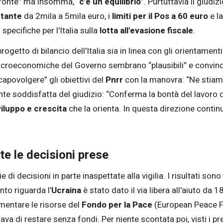
 fronte” ma insomma, “
c'è un equilibrio
”. Purtuttavia il giud
ntante
da 2mila a 5mila euro, i
limiti per il Pos a 60
euro
e la
pecifiche per l'Italia sulla
lotta all'evasione fiscale
.
ogetto di bilancio dell'Italia sia in linea con gli orientamen
macroeconomiche del Governo sembrano “plausibili” e convince
capovolgere” gli obiettivi del
Pnrr
con la manovra: “Ne stiamo
te soddisfatta del giudizio: “Conferma la bontà del lavoro de
iluppo e crescita
che la orienta. In questa direzione continu
nte le decisioni prese
di decisioni in parte inaspettate alla vigilia. I risultati sono 
nto riguarda l’
Ucraina
è stato dato il via libera all'aiuto da 18
umentare le risorse del
Fondo per la Pace
(European Peace Fac
iava di restare senza fondi. Per niente scontata poi, visti i 