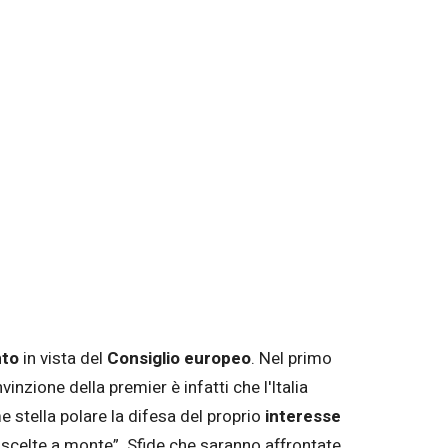
nto
in vista del
Consiglio europeo
. Nel primo
nvinzione della premier è infatti che l'Italia
 stella polare la difesa del proprio
interesse
lle scelte a monte”. Sfide che saranno affrontate