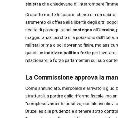
sinistra
che chiedevano di interrompere “immedi
Crosetto mette le cose in chiaro sin da subito: “T
strumento di offesa alla libertà degli altri pop
scelta di proseguire nel
sostegno all'Ucraina
,
maggioranza, perché è la posizione dell'Italia, 
militari
prima o poi dovranno finire, ma assicur
quindi un
indirizzo politico forte
per lavorare 
relazionare le forze parlamentari sul suo conte
La Commissione approva la manov
Come annunciato, mercoledì è arrivato il giudi
strutturali, a partire dalla riforma fiscale, ma a
“complessivamente positivo, con alcuni rilievi 
Bruxelles alla prudenza e a tenere sotto contro