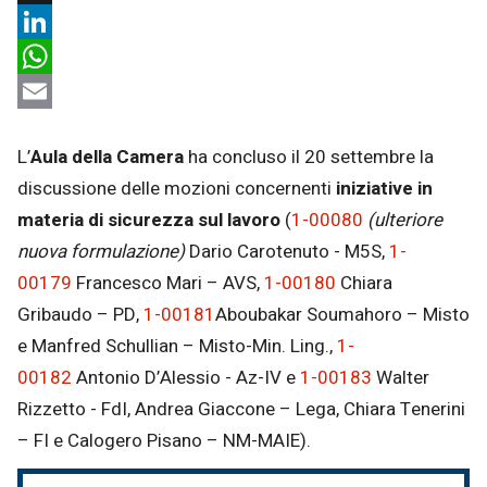
X
LinkedIn
WhatsApp
Email
L’
Aula della Camera
ha concluso il 20 settembre la
discussione delle mozioni concernenti
iniziative in
materia di sicurezza sul lavoro
(
1-00080
(ulteriore
nuova formulazione)
Dario Carotenuto - M5S,
1-
00179
Francesco Mari – AVS,
1-00180
Chiara
Gribaudo – PD,
1-00181
Aboubakar
Soumahoro – Misto
e Manfred Schullian – Misto-Min. Ling.,
1-
00182
Antonio D’Alessio - Az-IV e
1-00183
Walter
Rizzetto - FdI, Andrea Giaccone – Lega, Chiara Tenerini
– FI e Calogero Pisano – NM-MAIE).