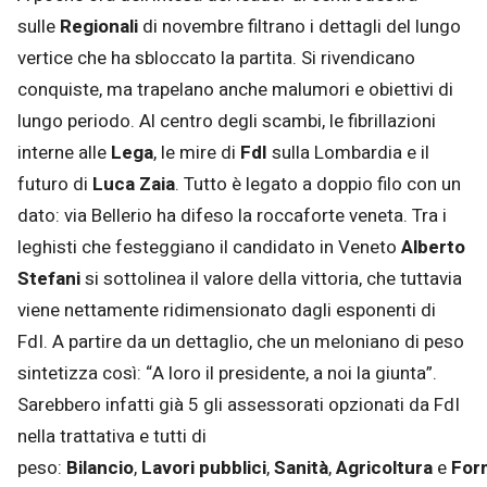
sulle
Regionali
di novembre filtrano i dettagli del lungo
vertice che ha sbloccato la partita. Si rivendicano
conquiste, ma trapelano anche malumori e obiettivi di
lungo periodo. Al centro degli scambi, le fibrillazioni
interne alle
Lega
, le mire di
FdI
sulla Lombardia e il
futuro di
Luca Zaia
. Tutto è legato a doppio filo con un
dato: via Bellerio ha difeso la roccaforte veneta. Tra i
leghisti che festeggiano il candidato in Veneto
Alberto
Stefani
si sottolinea il valore della vittoria, che tuttavia
viene nettamente ridimensionato dagli esponenti di
FdI. A partire da un dettaglio, che un meloniano di peso
sintetizza così: “A loro il presidente, a noi la giunta”.
Sarebbero infatti già 5 gli assessorati opzionati da FdI
nella trattativa e tutti di
peso:
Bilancio
,
Lavori
pubblici
,
Sanità
,
Agricoltura
e
For