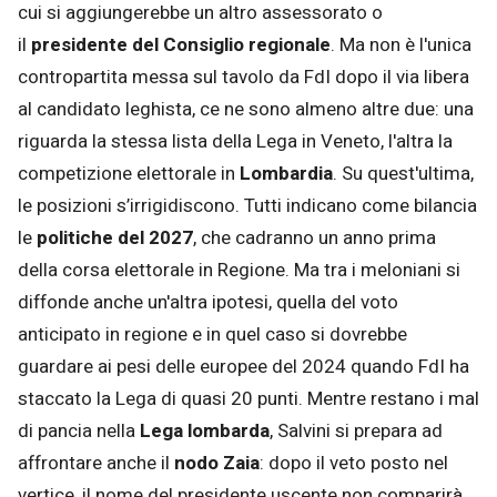
cui si aggiungerebbe un altro assessorato o
il
presidente del Consiglio regionale
. Ma non è l'unica
contropartita messa sul tavolo da FdI dopo il via libera
al candidato leghista, ce ne sono almeno altre due: una
riguarda la stessa lista della Lega in Veneto, l'altra la
competizione elettorale in
Lombardia
. Su quest'ultima,
le posizioni s’irrigidiscono. Tutti indicano come bilancia
le
politiche del 2027
, che cadranno un anno prima
della corsa elettorale in Regione. Ma tra i meloniani si
diffonde anche un'altra ipotesi, quella del voto
anticipato in regione e in quel caso si dovrebbe
guardare ai pesi delle europee del 2024 quando FdI ha
staccato la Lega di quasi 20 punti. Mentre restano i mal
di pancia nella
Lega lombarda
, Salvini si prepara ad
affrontare anche il
nodo Zaia
: dopo il veto posto nel
vertice, il nome del presidente uscente non comparirà