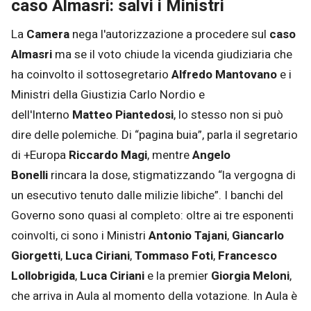
caso Almasri: salvi i Ministri
La
Camera
nega l'autorizzazione a procedere sul
caso
Almasri
ma se il voto chiude la vicenda giudiziaria che
ha coinvolto il sottosegretario
Alfredo Mantovano
e i
Ministri della Giustizia Carlo Nordio e
dell'Interno
Matteo Piantedosi
, lo stesso non si può
dire delle polemiche. Di “pagina buia”, parla il segretario
di +Europa
Riccardo Magi
, mentre
Angelo
Bonelli
rincara la dose, stigmatizzando “la vergogna di
un esecutivo tenuto dalle milizie libiche”. I banchi del
Governo sono quasi al completo: oltre ai tre esponenti
coinvolti, ci sono i Ministri
Antonio Tajani
,
Giancarlo
Giorgetti
,
Luca Ciriani
,
Tommaso Foti
,
Francesco
Lollobrigida
,
Luca Ciriani
e la premier
Giorgia Meloni
,
che arriva in Aula al momento della votazione. In Aula è