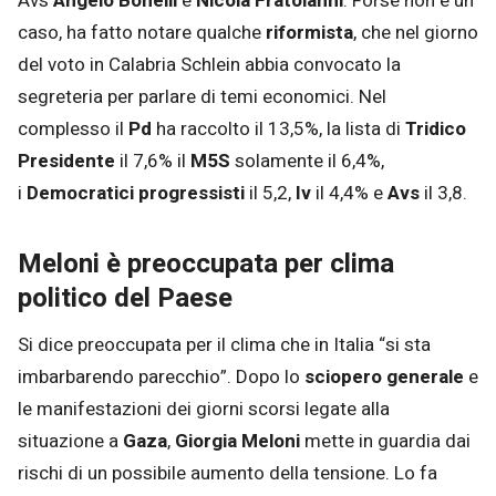
Avs
Angelo Bonelli
e
Nicola Fratoianni
. Forse non è un
caso, ha fatto notare qualche
riformista
, che nel giorno
del voto in Calabria Schlein abbia convocato la
segreteria per parlare di temi economici. Nel
complesso il
Pd
ha raccolto il 13,5%, la lista di
Tridico
Presidente
il 7,6% il
M5S
solamente il 6,4%,
i
Democratici progressisti
il 5,2,
Iv
il 4,4% e
Avs
il 3,8.
Meloni è preoccupata per clima
politico del Paese
Si dice preoccupata per il clima che in Italia “si sta
imbarbarendo parecchio”. Dopo lo
sciopero generale
e
le manifestazioni dei giorni scorsi legate alla
situazione a
Gaza
,
Giorgia Meloni
mette in guardia dai
rischi di un possibile aumento della tensione. Lo fa