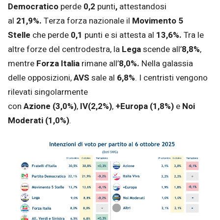
Democratico
perde
0,2
punti
,
attestandosi
al
21,9%.
Terza forza nazionale il
Movimento 5
Stelle
che perde
0,1
punti
e si attesta al
13,6%.
Tra le
altre forze del centrodestra, la
Lega
scende all’
8,8%
,
mentre
Forza Italia
rimane all’
8,0%.
Nella galassia
delle opposizioni,
AVS
sale al
6,8%
. I centristi vengono
rilevati singolarmente
con
Azione
(3,0%)
,
IV
(2,2%)
,
+Europa
(1,8%)
e
Noi
Moderati (1,0%)
.