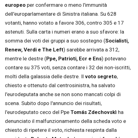
europeo
per confermare o meno l'immunità
dell'europarlamentare di Sinistra italiana. Su 628
votanti, hanno votato a favore 306, contro 305 e 17
astenuti. Sulla carta i numeri erano a suo sfavore: la
somma dei voti dei gruppi a suo sostegno (
Socialisti,
Renew, Verdi e The Left
) sarebbe arrivata a 312,
mentre le destre (
Ppe, Patrioti, Ecr e Ens
) potevano
contare su 375 voti, senza contare i 32 dei non-iscritti,
molti della galassia delle destre. Il
voto segreto
,
chiesto e ottenuto dal centrosinistra, ha salvato
l'eurodeputata anche se non sono mancati colpi di
scena. Subito dopo l'annuncio dei risultati,
l'eurodeputato ceco del Ppe
Tomás Zdechovskì
ha
denunciato il malfunzionamento della scheda voto e
chiesto di ripetere il voto, richiesta respinta dalla