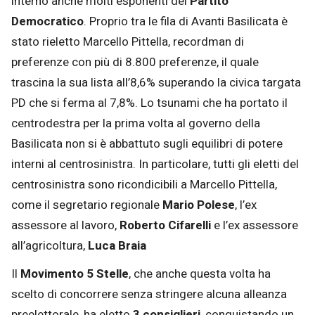
interno anche molti esponenti del
Partito
Democratico
. Proprio tra le fila di Avanti Basilicata è
stato rieletto Marcello Pittella, recordman di
preferenze con più di 8.800 preferenze, il quale
trascina la sua lista all’8,6% superando la civica targata
PD che si ferma al 7,8%. Lo tsunami che ha portato il
centrodestra per la prima volta al governo della
Basilicata non si è abbattuto sugli equilibri di potere
interni al centrosinistra. In particolare, tutti gli eletti del
centrosinistra sono ricondicibili a Marcello Pittella,
come il segretario regionale
Mario Polese
, l’ex
assessore al lavoro,
Roberto Cifarelli
e l’ex assessore
all’agricoltura,
Luca Braia
Il
Movimento 5 Stelle
, che anche questa volta ha
scelto di concorrere senza stringere alcuna alleanza
preelettorale, ha eletto
3 consiglieri
, conquistando un