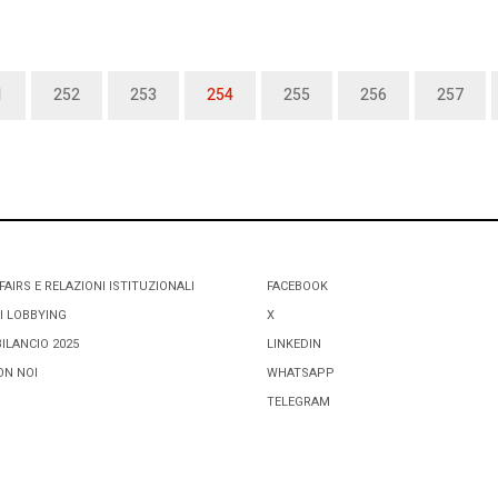
1
252
253
254
255
256
257
FAIRS E RELAZIONI ISTITUZIONALI
FACEBOOK
I LOBBYING
X
BILANCIO 2025
LINKEDIN
ON NOI
WHATSAPP
TELEGRAM