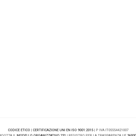
CODICE ETICO
|
CERTIFICAZIONE UNI EN ISO 9001:2015
| P IVA IT05554421007
ADOTTA IL
MODELLO ORGANIZZATIVO 231
| REGISTRO PER LA TRASPARENZA UE
36930