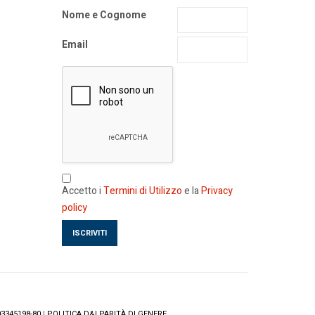
Nome e Cognome
Email
Accetto i
Termini di Utilizzo
e la
Privacy
policy
3345198-80
|
POLITICA D&I PARITÀ DI GENERE