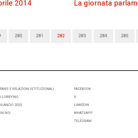
prile 2014
La giornata parlam
9
280
281
282
283
284
285
FAIRS E RELAZIONI ISTITUZIONALI
FACEBOOK
I LOBBYING
X
BILANCIO 2025
LINKEDIN
ON NOI
WHATSAPP
TELEGRAM